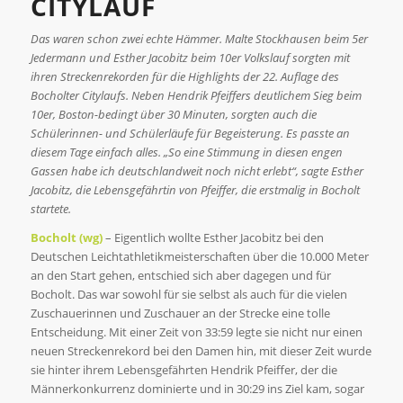
CITYLAUF
Das waren schon zwei echte Hämmer. Malte Stockhausen beim 5er
Jedermann und Esther Jacobitz beim 10er Volkslauf sorgten mit
ihren Streckenrekorden für die Highlights der 22. Auflage des
Bocholter Citylaufs. Neben Hendrik Pfeiffers deutlichem Sieg beim
10er, Boston-bedingt über 30 Minuten, sorgten auch die
Schülerinnen- und Schülerläufe für Begeisterung. Es passte an
diesem Tage einfach alles. „So eine Stimmung in diesen engen
Gassen habe ich deutschlandweit noch nicht erlebt“, sagte Esther
Jacobitz, die Lebensgefährtin von Pfeiffer, die erstmalig in Bocholt
startete.
Bocholt (wg)
– Eigentlich wollte Esther Jacobitz bei den
Deutschen Leichtathletikmeisterschaften über die 10.000 Meter
an den Start gehen, entschied sich aber dagegen und für
Bocholt. Das war sowohl für sie selbst als auch für die vielen
Zuschauerinnen und Zuschauer an der Strecke eine tolle
Entscheidung. Mit einer Zeit von 33:59 legte sie nicht nur einen
neuen Streckenrekord bei den Damen hin, mit dieser Zeit wurde
sie hinter ihrem Lebensgefährten Hendrik Pfeiffer, der die
Männerkonkurrenz dominierte und in 30:29 ins Ziel kam, sogar