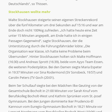
Deutschlands“, so Thissen.
Stockhausen wollte mehr
Malte Stockhausen steigerte seinen eigenen Streckenrekord
über die fünf Kilometer um drei Sekunden auf 15:16 und war am
Ende doch nicht 100%ig zufrieden. „Ich hatte heute eine Zeit
unter 15 Minuten angepeilt, am Ende hatte ich in einigen
Passagen Gegenwind“, sagte Stockhausen, der die
Unterstützung durch die Führungsfahrräder lobte: „Die
Organisation war klasse, ich hatte keine Probleme beim
Überrunden“. Hinter Stockhausen holten sich Malte Hoffmann
(16:30) und Andreas Sprott (16:39), beide vom Ayyo Team Essen,
die weiteren Podestplätze. Bei den Damen siegte Maria Espeter
in 19:37 Minuten vor Sina Rodermond (SV Sonsbeck, 19:57) und
Carolin Peters (TV Goch (20:01).
Beim 5er Schullauf siegte bei den Mädchen Ilke Geuting von der
Gesamtschule Bocholt in 21:00 Minuten vor Sarah Knuf vom
Berufskolleg Bocholt-West und Kathrin Sprünken vom St.-Josef
Gymnasium. Bei den Jungen dominierte Iker Prudencio-El
Kannoun vom Euregio-Gymnasium Bocholt in 18:21 Minute vor
Lennart Nordmann vom Berufskolleg Bocholt-West (19:06) und