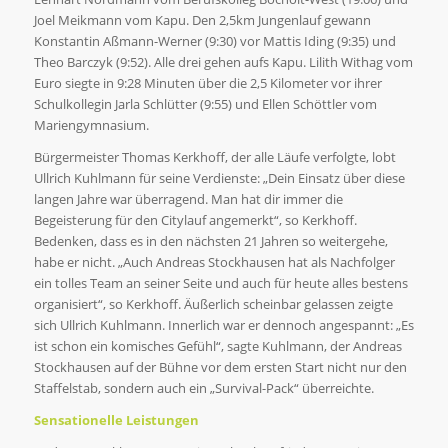
Joel Meikmann vom Kapu. Den 2,5km Jungenlauf gewann
Konstantin Aßmann-Werner (9:30) vor Mattis Iding (9:35) und
Theo Barczyk (9:52). Alle drei gehen aufs Kapu. Lilith Withag vom
Euro siegte in 9:28 Minuten über die 2,5 Kilometer vor ihrer
Schulkollegin Jarla Schlütter (9:55) und Ellen Schöttler vom
Mariengymnasium.
Bürgermeister Thomas Kerkhoff, der alle Läufe verfolgte, lobt
Ullrich Kuhlmann für seine Verdienste: „Dein Einsatz über diese
langen Jahre war überragend. Man hat dir immer die
Begeisterung für den Citylauf angemerkt“, so Kerkhoff.
Bedenken, dass es in den nächsten 21 Jahren so weitergehe,
habe er nicht. „Auch Andreas Stockhausen hat als Nachfolger
ein tolles Team an seiner Seite und auch für heute alles bestens
organisiert“, so Kerkhoff. Äußerlich scheinbar gelassen zeigte
sich Ullrich Kuhlmann. Innerlich war er dennoch angespannt: „Es
ist schon ein komisches Gefühl“, sagte Kuhlmann, der Andreas
Stockhausen auf der Bühne vor dem ersten Start nicht nur den
Staffelstab, sondern auch ein „Survival-Pack“ überreichte.
Sensationelle Leistungen