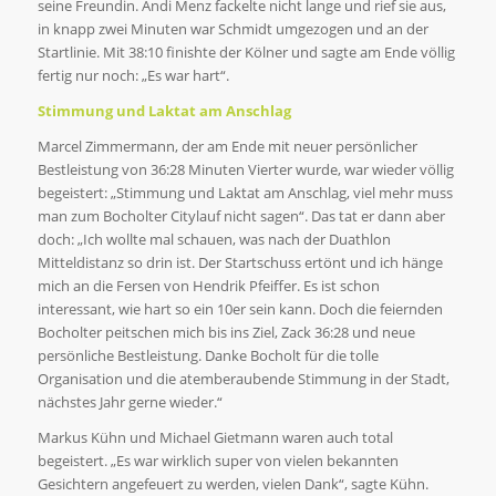
seine Freundin. Andi Menz fackelte nicht lange und rief sie aus,
in knapp zwei Minuten war Schmidt umgezogen und an der
Startlinie. Mit 38:10 finishte der Kölner und sagte am Ende völlig
fertig nur noch: „Es war hart“.
Stimmung und Laktat am Anschlag
Marcel Zimmermann, der am Ende mit neuer persönlicher
Bestleistung von 36:28 Minuten Vierter wurde, war wieder völlig
begeistert: „Stimmung und Laktat am Anschlag, viel mehr muss
man zum Bocholter Citylauf nicht sagen“. Das tat er dann aber
doch: „Ich wollte mal schauen, was nach der Duathlon
Mitteldistanz so drin ist. Der Startschuss ertönt und ich hänge
mich an die Fersen von Hendrik Pfeiffer. Es ist schon
interessant, wie hart so ein 10er sein kann. Doch die feiernden
Bocholter peitschen mich bis ins Ziel, Zack 36:28 und neue
persönliche Bestleistung. Danke Bocholt für die tolle
Organisation und die atemberaubende Stimmung in der Stadt,
nächstes Jahr gerne wieder.“
Markus Kühn und Michael Gietmann waren auch total
begeistert. „Es war wirklich super von vielen bekannten
Gesichtern angefeuert zu werden, vielen Dank“, sagte Kühn.