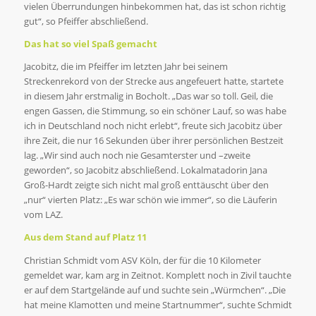
vielen Überrundungen hinbekommen hat, das ist schon richtig
gut“, so Pfeiffer abschließend.
Das hat so viel Spaß gemacht
Jacobitz, die im Pfeiffer im letzten Jahr bei seinem
Streckenrekord von der Strecke aus angefeuert hatte, startete
in diesem Jahr erstmalig in Bocholt. „Das war so toll. Geil, die
engen Gassen, die Stimmung, so ein schöner Lauf, so was habe
ich in Deutschland noch nicht erlebt“, freute sich Jacobitz über
ihre Zeit, die nur 16 Sekunden über ihrer persönlichen Bestzeit
lag. „Wir sind auch noch nie Gesamterster und –zweite
geworden“, so Jacobitz abschließend. Lokalmatadorin Jana
Groß-Hardt zeigte sich nicht mal groß enttäuscht über den
„nur“ vierten Platz: „Es war schön wie immer“, so die Läuferin
vom LAZ.
Aus dem Stand auf Platz 11
Christian Schmidt vom ASV Köln, der für die 10 Kilometer
gemeldet war, kam arg in Zeitnot. Komplett noch in Zivil tauchte
er auf dem Startgelände auf und suchte sein „Würmchen“. „Die
hat meine Klamotten und meine Startnummer“, suchte Schmidt