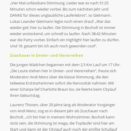
„Vier Mal unfassbare Stimmung. Leider war es nach 51:25
Minuten schon wieder vorbei. Bis zum nächsten Jahr und
DANKE für dieses unglaubliche Lauferlebnis“, so Gietmann.
Lukas Leander Gietmann legte noch einen drauf: „War das
wieder geil, hier zu laufen. Die Stimmung in Bocholt ist immer
wieder ansteckend, um schnell zu laufen. Nach 38:42 Minuten
war die Party vorbei. Einfach ein Highlight hier laufen zu dürfen.
Und 18. gesamt bin ich auch noch geworden cool“.
Zuschauer in Dreier- und Viererreihen
Die jungen Mädchen begannen mit dem 2,5 Km Lauf um 17 Uhr.
„Die Leute stehen hier in Dreier- und Viererreihen“, freute sich
Moderator Andi Menz über die klasse Stimmung, die den
teilweise Erststarterinnen sofort die Nervosität nahmen. Mit
einer Schärpe lief Charlotte Braun los, sie feierte beim Citylauf
ihren Geburtstag.
Laurenz Thissen, über 20 Jahre lang als Moderator Vorgänger
von Andi Menz, zog es in diesem Jahr als Zuschauer nach
Bocholt. „Ich bin hier in meinem Wohnzimmer, Bocholt kann
stolz sein, die Stimmung ist mega, die Topläufer sind hier am
Start und dann ist der Citylauf auch noch der größte Schullauf