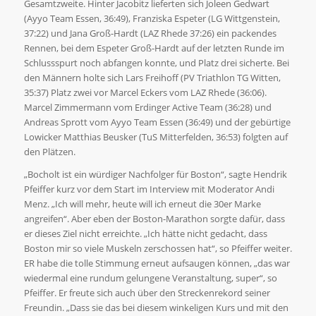
Gesamtzweite. Hinter Jacobitz lieferten sich Joleen Gedwart
(Ayyo Team Essen, 36:49), Franziska Espeter (LG Wittgenstein,
37:22) und Jana Groß-Hardt (LAZ Rhede 37:26) ein packendes
Rennen, bei dem Espeter Groß-Hardt auf der letzten Runde im
Schlussspurt noch abfangen konnte, und Platz drei sicherte. Bei
den Männern holte sich Lars Freihoff (PV Triathlon TG Witten,
35:37) Platz zwei vor Marcel Eckers vom LAZ Rhede (36:06).
Marcel Zimmermann vom Erdinger Active Team (36:28) und
Andreas Sprott vom Ayyo Team Essen (36:49) und der gebürtige
Lowicker Matthias Beusker (TuS Mitterfelden, 36:53) folgten auf
den Plätzen.
„Bocholt ist ein würdiger Nachfolger für Boston“, sagte Hendrik
Pfeiffer kurz vor dem Start im Interview mit Moderator Andi
Menz. „Ich will mehr, heute will ich erneut die 30er Marke
angreifen“. Aber eben der Boston-Marathon sorgte dafür, dass
er dieses Ziel nicht erreichte. „Ich hätte nicht gedacht, dass
Boston mir so viele Muskeln zerschossen hat“, so Pfeiffer weiter.
ER habe die tolle Stimmung erneut aufsaugen können, „das war
wiedermal eine rundum gelungene Veranstaltung, super“, so
Pfeiffer. Er freute sich auch über den Streckenrekord seiner
Freundin. „Dass sie das bei diesem winkeligen Kurs und mit den