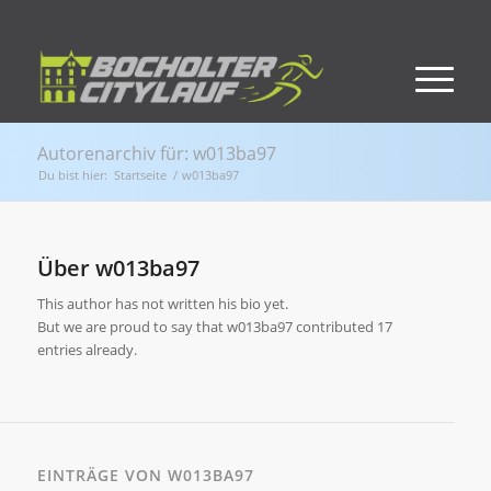
Autorenarchiv für: w013ba97
Du bist hier:
Startseite
/
w013ba97
Über
w013ba97
This author has not written his bio yet.
But we are proud to say that
w013ba97
contributed 17
entries already.
EINTRÄGE VON W013BA97