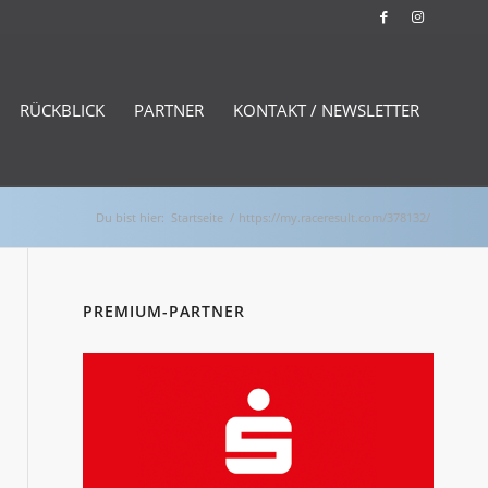
RÜCKBLICK
PARTNER
KONTAKT / NEWSLETTER
Du bist hier:
Startseite
/
https://my.raceresult.com/378132/
PREMIUM-PARTNER